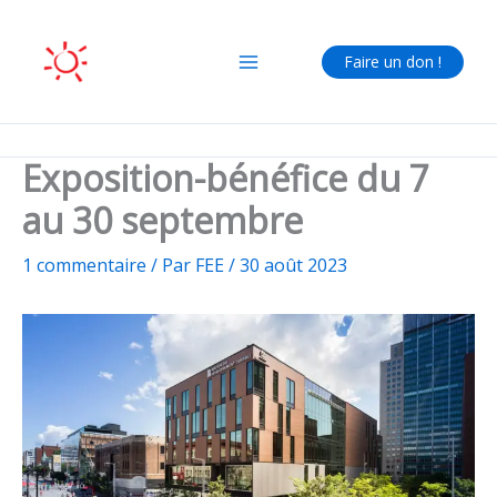
Aller
au
Faire un don !
contenu
Exposition-bénéfice du 7
au 30 septembre
1 commentaire
/ Par
FEE
/
30 août 2023