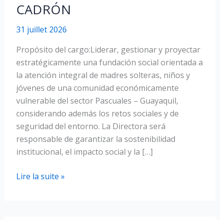
CADRÓN
31 juillet 2026
Propósito del cargo:Liderar, gestionar y proyectar
estratégicamente una fundación social orientada a
la atención integral de madres solteras, niños y
jóvenes de una comunidad económicamente
vulnerable del sector Pascuales – Guayaquil,
considerando además los retos sociales y de
seguridad del entorno. La Directora será
responsable de garantizar la sostenibilidad
institucional, el impacto social y la […]
OFERTA
Lire la suite »
DE
EMPLEO
: