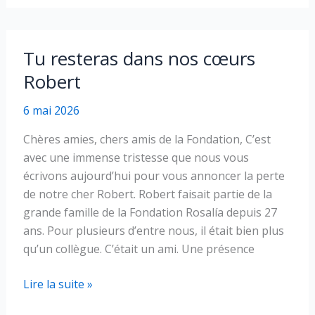
_
Mercredi
13
Tu resteras dans nos cœurs
mai
Robert
à
18h
6 mai 2026
(Heure
de
Chères amies, chers amis de la Fondation, C’est
l’Équateur)
avec une immense tristesse que nous vous
écrivons aujourd’hui pour vous annoncer la perte
de notre cher Robert. Robert faisait partie de la
grande famille de la Fondation Rosalía depuis 27
ans. Pour plusieurs d’entre nous, il était bien plus
qu’un collègue. C’était un ami. Une présence
Tu
Lire la suite »
resteras