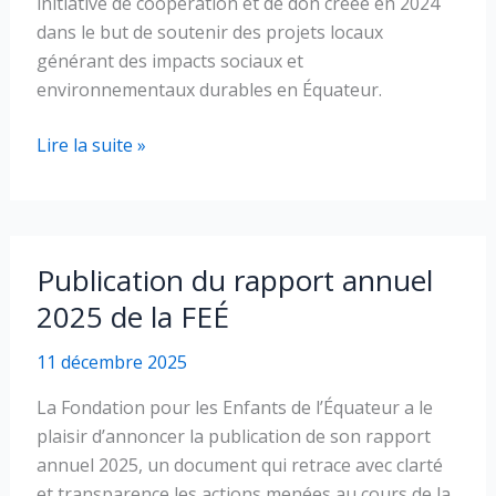
initiative de coopération et de don créée en 2024
dans le but de soutenir des projets locaux
générant des impacts sociaux et
environnementaux durables en Équateur.
Lancement
Lire la suite »
du
programme
de
financement
Publication du rapport annuel
Faroverde
2025 de la FEÉ
–
Édition
11 décembre 2025
3
–
La Fondation pour les Enfants de l’Équateur a le
2026
plaisir d’annoncer la publication de son rapport
annuel 2025, un document qui retrace avec clarté
et transparence les actions menées au cours de la