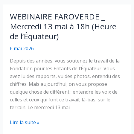
court
métrage
WEBINAIRE FAROVERDE _
:
Mercredi 13 mai à 18h (Heure
Au
de l’Équateur)
cœur
des
6 mai 2026
Andes,
la
Depuis des années, vous soutenez le travail de la
voix
Fondation pour les Enfants de l’Équateur. Vous
des
avez lu des rapports, vu des photos, entendu des
femmes
chiffres. Mais aujourd’hui, on vous propose
quelque chose de différent : entendre les voix de
celles et ceux qui font ce travail, là-bas, sur le
terrain. Le mercredi 13 mai
WEBINAIRE
Lire la suite »
FAROVERDE