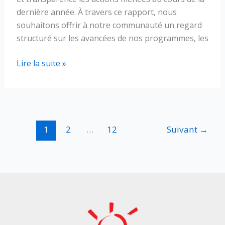
dernière année. À travers ce rapport, nous
souhaitons offrir à notre communauté un regard
structuré sur les avancées de nos programmes, les
Publication
Lire la suite »
du
rapport
annuel
2025
de
1
2
…
12
Suivant
→
la
FEÉ