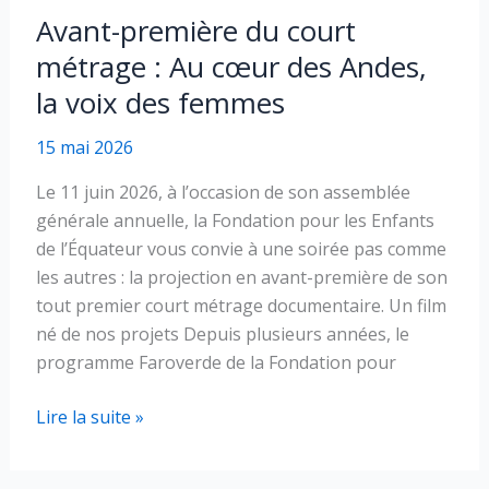
à
Avant-première du court
notre
métrage : Au cœur des Andes,
projection
la voix des femmes
et
à
15 mai 2026
notre
AGA
Le 11 juin 2026, à l’occasion de son assemblée
générale annuelle, la Fondation pour les Enfants
de l’Équateur vous convie à une soirée pas comme
les autres : la projection en avant-première de son
tout premier court métrage documentaire. Un film
né de nos projets Depuis plusieurs années, le
programme Faroverde de la Fondation pour
Avant-
Lire la suite »
première
du