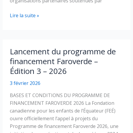
organisations partenaires soutenues par
Nous
Lire la suite »
recherchons
un·e
vidéographe
pour
Lancement du programme de
raconter
financement Faroverde –
des
Édition 3 – 2026
histoires
qui
3 février 2026
transforment
BASES ET CONDITIONS DU PROGRAMME DE
FINANCEMENT FAROVERDE 2026 La Fondation
canadienne pour les enfants de l’Équateur (FEÉ)
ouvre officiellement l’appel à projets du
Programme de financement Faroverde 2026, une