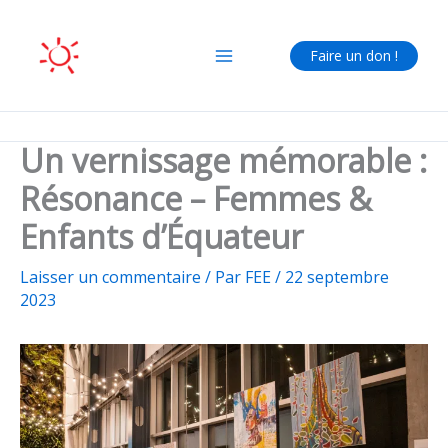
Aller
au
Faire un don !
contenu
Un vernissage mémorable :
Résonance – Femmes &
Enfants d’Équateur
Laisser un commentaire
/ Par
FEE
/
22 septembre
2023