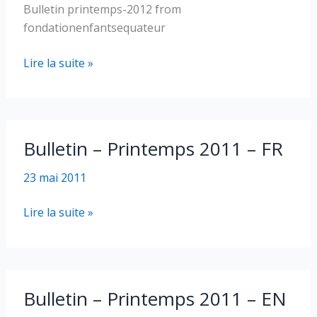
Bulletin printemps-2012 from
fondationenfantsequateur
Bulletin
Lire la suite »
–
Printemps
2012
–
Bulletin – Printemps 2011 – FR
FR
23 mai 2011
Bulletin
Lire la suite »
–
Printemps
2011
–
Bulletin – Printemps 2011 – EN
FR