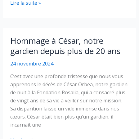
Joyeuses
Lire la suite »
fêtes
Découvrez
notre
Hommage à César, notre
dernier
gardien depuis plus de 20 ans
bulletin
d’information
24 novembre 2024
C’est avec une profonde tristesse que nous vous
apprenons le décès de César Orbea, notre gardien
de nuit à la Fondation Rosalia, qui a consacré plus
de vingt ans de sa vie à veiller sur notre mission.
Sa disparition laisse un vide immense dans nos
cœurs. César était bien plus qu’un gardien, il
incarnait une