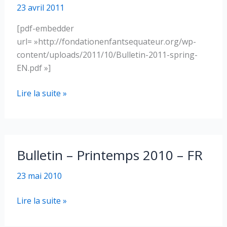
23 avril 2011
[pdf-embedder
url= »http://fondationenfantsequateur.org/wp-
content/uploads/2011/10/Bulletin-2011-spring-
EN.pdf »]
Bulletin
Lire la suite »
–
Printemps
2011
–
Bulletin – Printemps 2010 – FR
EN
23 mai 2010
Bulletin
Lire la suite »
–
Printemps