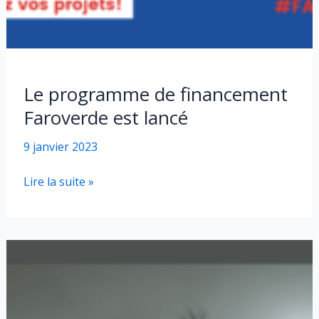
Le programme de financement
Faroverde est lancé
9 janvier 2023
Le
Lire la suite »
programme
de
financement
Faroverde
est
lancé