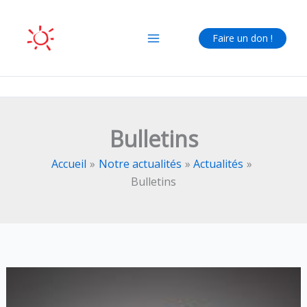
Aller
au
Faire un don !
contenu
Bulletins
Accueil
Notre actualités
Actualités
Bulletins