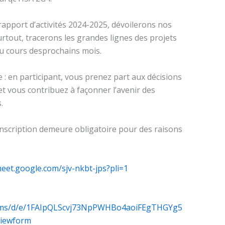
apport d’activités 2024-2025, dévoilerons nos
 surtout, tracerons les grandes lignes des projets
au cours desprochains mois.
 : en participant, vous prenez part aux décisions
et vous contribuez à façonner l’avenir des
.
l’inscription demeure obligatoire pour des raisons
meet.google.com/sjv-nkbt-jps?pli=1
forms/d/e/1FAIpQLScvj73NpPWHBo4aoiFEgTHGYg5
viewform