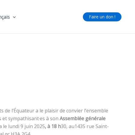
nçais
Faire un don !
 de l’Équateur a le plaisir de convier l’ensemble
 et sympathisant·es à son
Assemblée générale
a le lundi 9 juin 2025
, à 18 h
30, au1435 rue Saint-
al qc H3A 2G4.