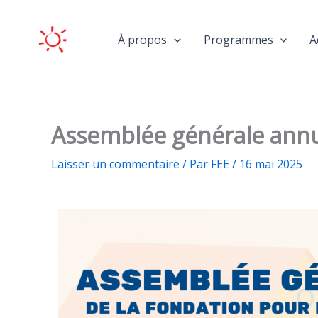
Aller
au
À propos
Programmes
A
contenu
Assemblée générale annu
Laisser un commentaire
/ Par
FEE
/
16 mai 2025