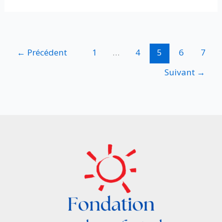
projet
à
Pascuales
←
Précédent
1
…
4
5
6
7
Suivant
→