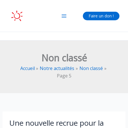
Aller
au
Faire un don !
contenu
Non classé
Accueil
Notre actualités
Non classé
Page 5
Une nouvelle recrue pour la