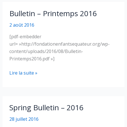
à
la
Bulletin – Printemps 2016
Fondation
2 août 2016
[pdf-embedder
url= »http://fondationenfantsequateur.org/wp-
content/uploads/2016/08/Bulletin-
Printemps2016.pdf »]
Bulletin
Lire la suite »
–
Printemps
2016
Spring Bulletin – 2016
28 juillet 2016