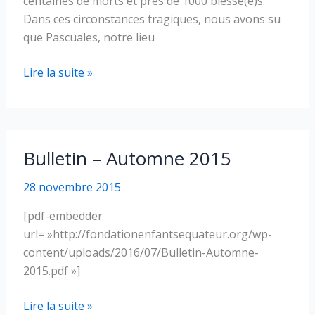
centaines de morts et près de 1000 blessé(e)s.
Dans ces circonstances tragiques, nous avons su
que Pascuales, notre lieu
Le
Lire la suite »
séisme
en
Équateur
Bulletin – Automne 2015
28 novembre 2015
[pdf-embedder
url= »http://fondationenfantsequateur.org/wp-
content/uploads/2016/07/Bulletin-Automne-
2015.pdf »]
Bulletin
Lire la suite »