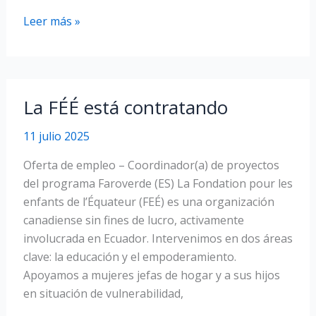
Faroverde
Leer más »
2025:
nuestros
4
proyectos
La FÉÉ está contratando
por
descubrir
11 julio 2025
Oferta de empleo – Coordinador(a) de proyectos
del programa Faroverde (ES) La Fondation pour les
enfants de l’Équateur (FEÉ) es una organización
canadiense sin fines de lucro, activamente
involucrada en Ecuador. Intervenimos en dos áreas
clave: la educación y el empoderamiento.
Apoyamos a mujeres jefas de hogar y a sus hijos
en situación de vulnerabilidad,