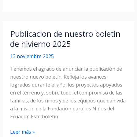
del
programa
de
financiación
Publicacion de nuestro boletin
Faroverde
de hivierno 2025
–
Edición
13 noviembre 2025
3
–
Tenemos el agrado de anunciar la publicación de
2026
nuestro nuevo boletín. Refleja los avances
logrados durante el año, los proyectos apoyados
en el terreno y, sobre todo, el compromiso de las
familias, de los niños y de los equipos que dan vida
a la misión de la Fundación para los Niños del
Ecuador. Este boletín
Publicacion
Leer más »