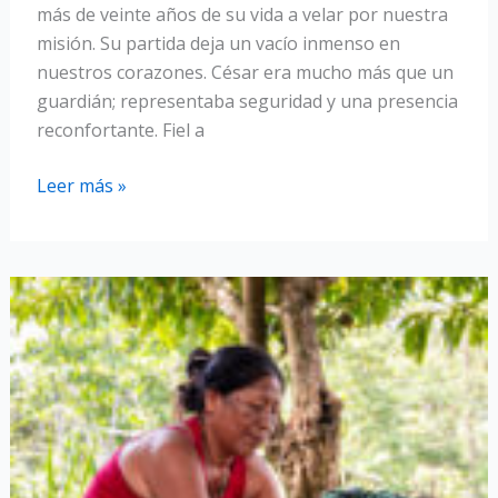
más de veinte años de su vida a velar por nuestra
misión. Su partida deja un vacío inmenso en
nuestros corazones. César era mucho más que un
guardián; representaba seguridad y una presencia
reconfortante. Fiel a
Homenaje
Leer más »
a
César,
nuestro
guardián
desde
hace
más
de
20
años