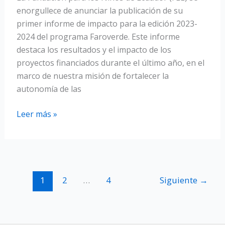
enorgullece de anunciar la publicación de su
primer informe de impacto para la edición 2023-
2024 del programa Faroverde. Este informe
destaca los resultados y el impacto de los
proyectos financiados durante el último año, en el
marco de nuestra misión de fortalecer la
autonomía de las
¡El
Leer más »
informe
de
impacto
2023-
2024
1
2
…
4
Siguiente
→
del
programa
Faroverde