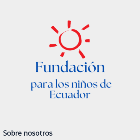
ya
está
en
línea!
Sobre nosotros