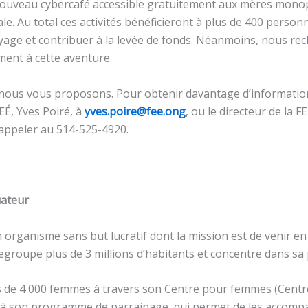
ouveau cybercafé accessible gratuitement aux mères monopar
ocale. Au total ces activités bénéficieront à plus de 400 per
yage et contribuer à la levée de fonds. Néanmoins, nous re
ment à cette aventure.
e nous vous proposons. Pour obtenir davantage d’information 
EÉ, Yves Poiré, à
yves.poire@fee.ong
, ou le directeur de la 
appeler au 514-525-4920.
uateur
n organisme sans but lucratif dont la mission est de venir 
regroupe plus de 3 millions d’habitants et concentre dans sa
s de 4 000 femmes à travers son Centre pour femmes (Centro
e à son programme de parrainage, qui permet de les accompagn